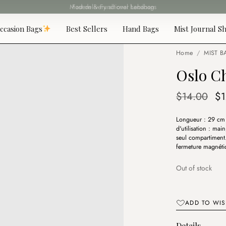
Fast delivery all over Lebanon
ccasion Bags
Best Sellers
Hand Bags
Mist Journal Sh
Home
/
MIST B
Oslo C
Or
$
14.00
$
pr
Longueur : 29 cm
wa
d'utilisation : mai
$1
seul compartiment.
fermeture magnéti
Out of stock
ADD TO WIS
Details