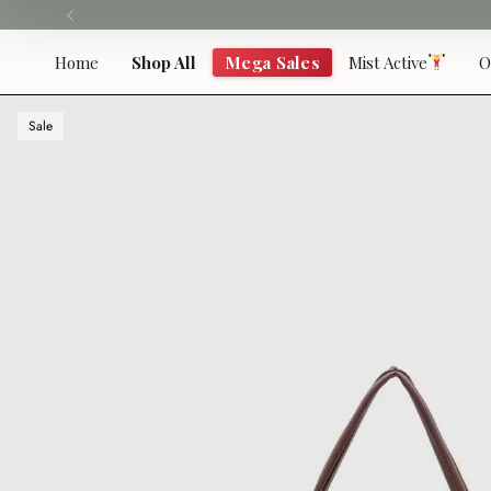
Skip
to
content
Home
Shop All
Mega Sales
Mist Active
O
Sale