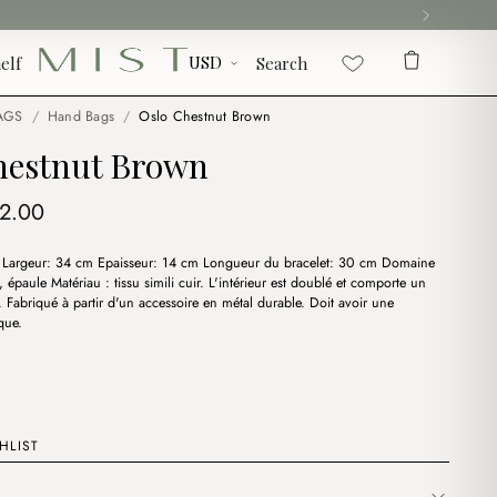
elf
Search
AGS
/
Hand Bags
/
Oslo Chestnut Brown
hestnut Brown
iginal
Current
12.00
ice
price
 Largeur: 34 cm Epaisseur: 14 cm Longueur du bracelet: 30 cm Domaine
s:
is:
n, épaule Matériau : tissu simili cuir. L'intérieur est doublé et comporte un
4.00.
$12.00.
 Fabriqué à partir d'un accessoire en métal durable. Doit avoir une
que.
HLIST